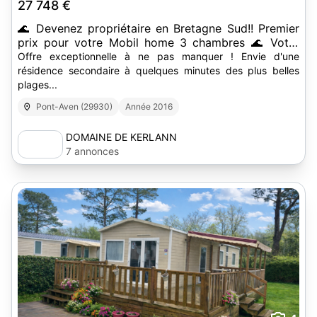
27 748 €
🌊 Devenez propriétaire en Bretagne Sud!! Premier
prix pour votre Mobil home 3 chambres 🌊 Votre
résidence secondaire dans le Finistère sud
Offre exceptionnelle à ne pas manquer ! Envie d'une
résidence secondaire à quelques minutes des plus belles
plages...
Pont-Aven (29930)
Année 2016
DOMAINE DE KERLANN
7 annonces