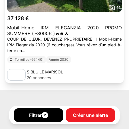
11
37 128 €
Mobil-Home IRM ELEGANZIA 2020 PROMO
SUMMER+ ( -3000€ )🔥🔥🔥
COUP DE CŒUR, DEVENEZ PROPRIETAIRE !! Mobil-Home
IRM Eleganzia 2020 (6 couchages). Vous rêvez d’un pied-à-
terre en...
Torreilles (66440)
Année 2020
SIBLU LE MARISOL
20 annonces
Filtrer
Créer une alerte
2