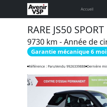
Accueil
RARE JS50 SPORT
9730 km - Année de cir
Garantie mécanique 6 moi
Référence : ParuVendu 9926339888
Dernière mis