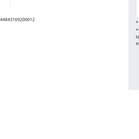
: 44843169200012
*
*
t
e