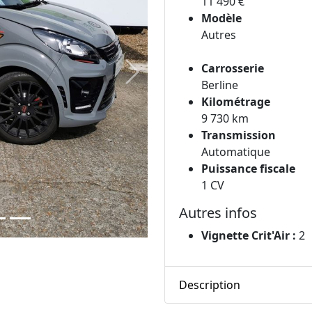
11 490 €
Modèle
Autres
Carrosserie
Next
Berline
Kilométrage
9 730 km
Transmission
Automatique
Puissance fiscale
1 CV
Autres infos
Vignette Crit'Air :
2
Description