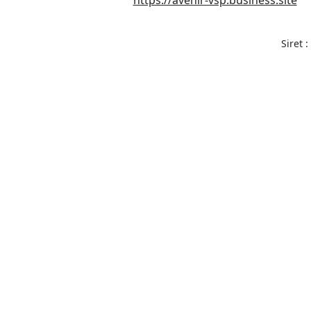
https://avenir-vsp.business.site
Siret 