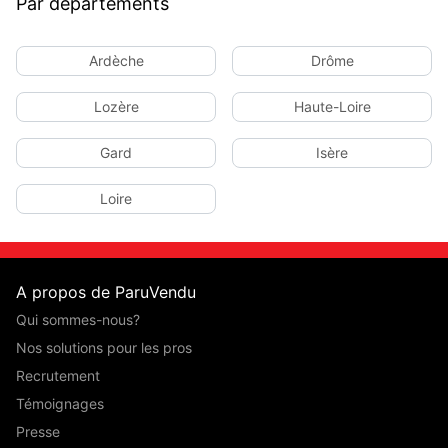
Par départements
Ardèche
Drôme
Lozère
Haute-Loire
Gard
Isère
Loire
A propos de ParuVendu
Qui sommes-nous?
Nos solutions pour les pros
Recrutement
Témoignages
Presse