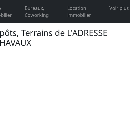
e
Bureaux,
Location
Voir plus
ilier
Coworking
immobilier
pôts, Terrains de L'ADRESSE
CHAVAUX
Loading...