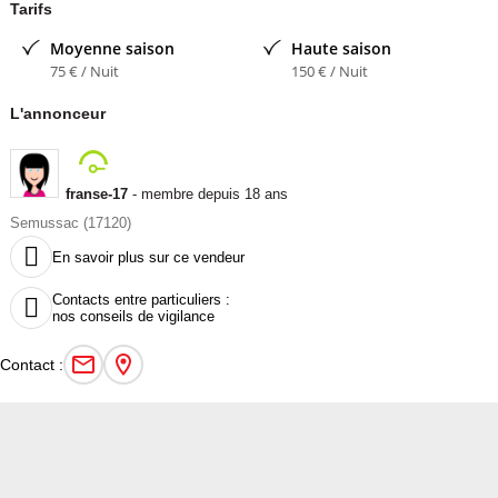
Tarifs
Contacter l'annonceur
Moyenne saison
Haute saison
franse-17
- membre depuis 18 ans
75 € / Nuit
150 € / Nuit
L'annonceur
franse-17
- membre depuis 18 ans
Semussac (17120)

En savoir plus sur ce vendeur
Contacts entre particuliers :

nos conseils de vigilance
Contact :