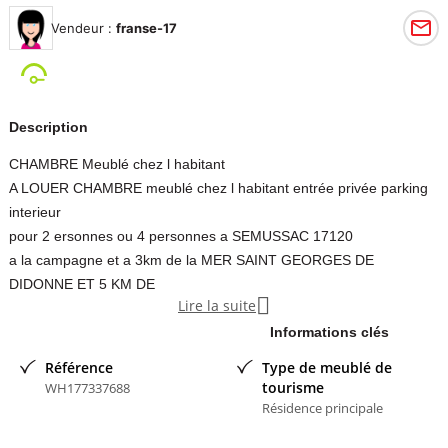
Vendeur :
franse-17
Description
CHAMBRE Meublé chez l habitant
A LOUER CHAMBRE meublé chez l habitant entrée privée parking
interieur
pour 2 ersonnes ou 4 personnes a SEMUSSAC 17120
a la campagne et a 3km de la MER SAINT GEORGES DE
DIDONNE ET 5 KM DE

Lire la suite
ROYAN parking intérieur
POSSIBLE une semaine ou 2 nuits minimum
Informations clés
( Faire message pour photos) Et reservation JUILLET ET AOUT
Référence
Type de meublé de
prix la nuit une chambre 2 personnes 65 euros ou 4 pers 100 euros
tourisme
WH177337688
en juillet
Résidence principale
EN AOUT 75 Euros 2 pers et 150 euros pour 4 personnes en AOUT