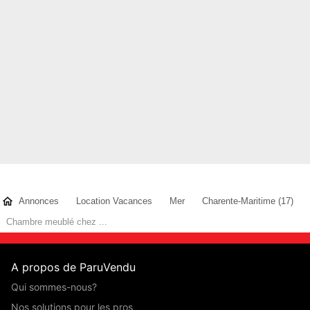
Annonces
Location Vacances
Mer
Charente-Maritime (17)
Chambre meublé chez ...
A propos de ParuVendu
Qui sommes-nous?
Nos solutions pour les pros