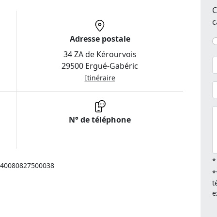
C
c
Adresse postale
34 ZA de Kérourvois
29500 Ergué-Gabéric
Itinéraire
N° de téléphone
*
: 40080827500038
*
t
e