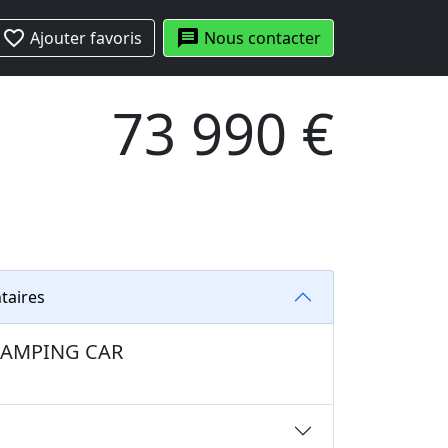
favorite_border
message
Ajouter favoris
Nous contacter
73 990 €
taires
: CAMPING CAR