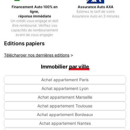
Financement Auto 100% en
Assurance Auto AXA
ligne,
Estimez le tarif de votre
réponse immédiate
Assurance Auto
en 3 minutes
Un crédit vous engage et doit
être remboursé. Vérifiez vos
capacités de remboursement
avant de vous engager.
Editions papiers
Télécharger nos dernières editions
>
Immobilier
par ville
Achat appartement Paris
Achat appartement Lyon
Achat appartement Marseille
Achat appartement Toulouse
Achat appartement Bordeaux
Achat appartement Nantes