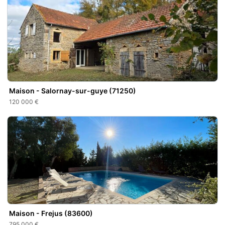
Maison - Salornay-sur-guye (71250)
120 000 €
Maison - Frejus (83600)
795 000 €