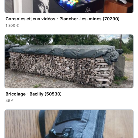
Consoles et jeux vidéos - Plancher-les-mines (70290)
1 800 €
Bricolage - Bacilly (50530)
45 €