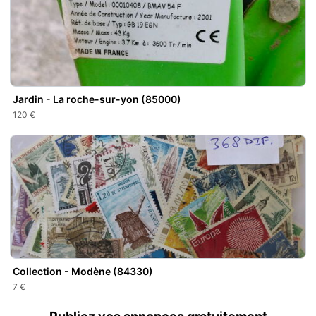
Jardin - La roche-sur-yon (85000)
120 €
Collection - Modène (84330)
7 €