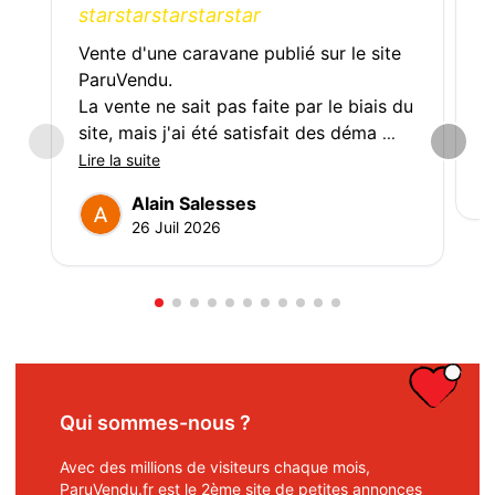
star
star
star
star
star
s
Vente d'une caravane publié sur le site
T
ParuVendu.
La vente ne sait pas faite par le biais du
site, mais j'ai été satisfait des déma
...
Lire la suite
Alain Salesses
26 Juil 2026
Qui sommes-nous ?
Avec des millions de visiteurs chaque mois,
ParuVendu.fr est le 2ème site de petites annonces