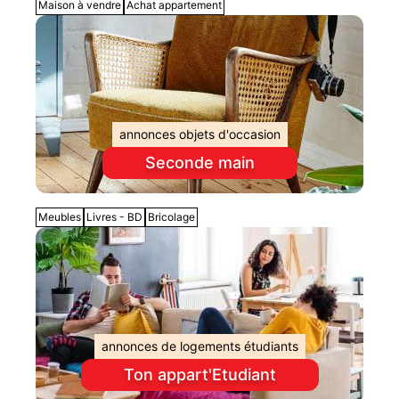
Maison à vendre
Achat appartement
annonces objets d'occasion
Seconde main
Meubles
Livres - BD
Bricolage
annonces de logements étudiants
Ton appart'Etudiant