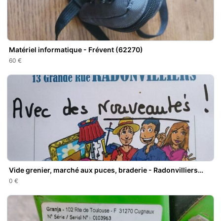
Matériel informatique - Frévent (62270)
60 €
Vide grenier, marché aux puces, braderie - Radonvilliers
(10500)
0 €