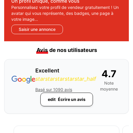
Un profil unique, comme vous
Personnalisez votre profil de vendeur gratuitement ! Un
avatar qui vous représente, des badges, une page à
votre image...
Saisir une annonce
Avis
de nos utilisateurs
Excellent
4.7
star
star
star
star
star_half
Note
moyenne
Basé sur 1090 avis
edit
Écrire un avis