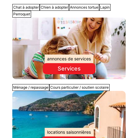
Chat à adopter
Chien à adopter
Annonces tortue
Lapin
Perroquet
annonces de services
Services
Ménage / repassage
Cours particulier / soutien scolaire
locations saisonnières