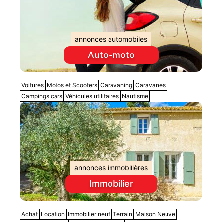
annonces automobiles
Auto-moto
Voitures
Motos et Scooters
Caravaning
Caravanes
Campings cars
Véhicules utilitaires
Nautisme
annonces immobilières
Immobilier
Achat
Location
Immobilier neuf
Terrain
Maison Neuve