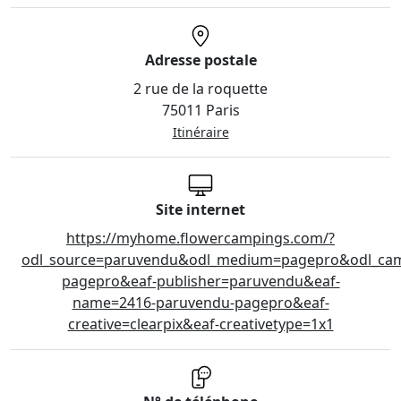
Adresse postale
2 rue de la roquette
75011 Paris
Itinéraire
Site internet
https://myhome.flowercampings.com/?
odl_source=paruvendu&odl_medium=pagepro&odl_ca
pagepro&eaf-publisher=paruvendu&eaf-
name=2416-paruvendu-pagepro&eaf-
creative=clearpix&eaf-creativetype=1x1