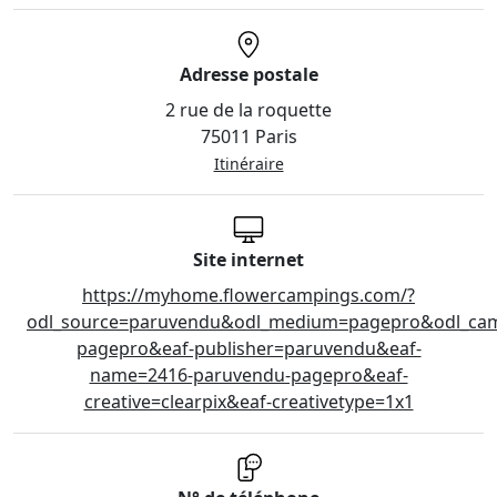
Adresse postale
2 rue de la roquette
75011 Paris
Itinéraire
Site internet
https://myhome.flowercampings.com/?
odl_source=paruvendu&odl_medium=pagepro&odl_ca
pagepro&eaf-publisher=paruvendu&eaf-
name=2416-paruvendu-pagepro&eaf-
creative=clearpix&eaf-creativetype=1x1