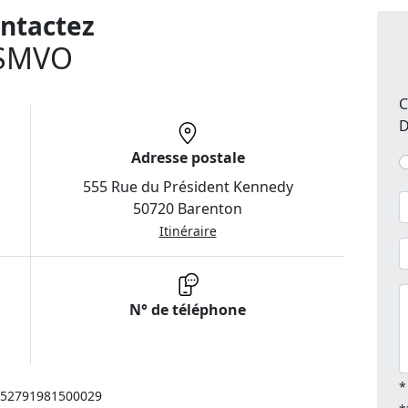
ntactez
SMVO
C
D
Adresse postale
555 Rue du Président Kennedy
50720 Barenton
Itinéraire
N° de téléphone
*
: 52791981500029