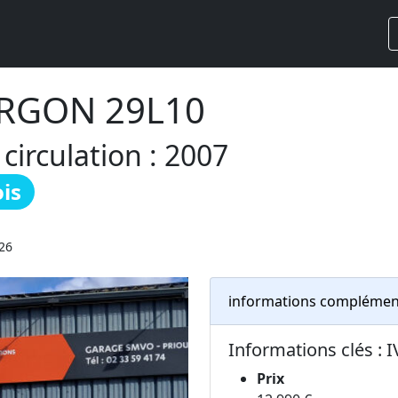
URGON 29L10
irculation : 2007
is
026
informations complémen
Informations clés : 
Prix