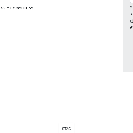
*
: 38151398500055
*
t
e
STAC