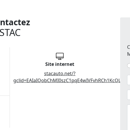
ntactez
STAC
C
M
Site internet
stacauto.net/?
gclid=EAIaIQobChMI0szC1pqE4wIVFvhRCh1KcQLcEA