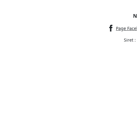
N
Page Face
Siret 