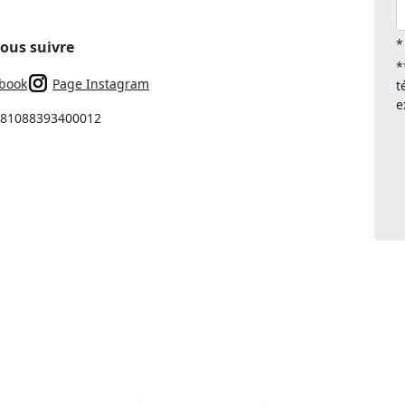
*
ous suivre
*
book
Page Instagram
t
e
: 81088393400012