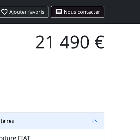
favorite_border
message
Ajouter favoris
Nous contacter
21 490 €
taires
oiture FIAT