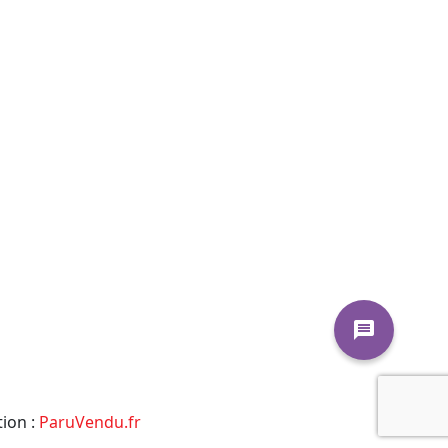
message
tion :
ParuVendu.fr