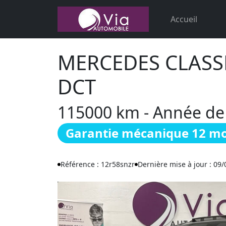
Accueil
MERCEDES CLASSE
DCT
115000 km - Année de c
Garantie mécanique 12 mo
Référence : 12r58snzr
Dernière mise à jour : 09