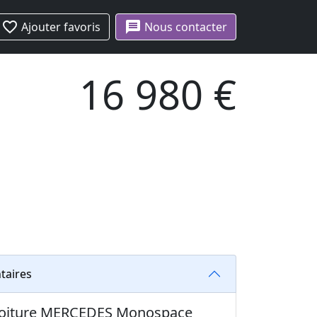
favorite_border
message
Ajouter favoris
Nous contacter
16 980 €
taires
: voiture MERCEDES Monospace