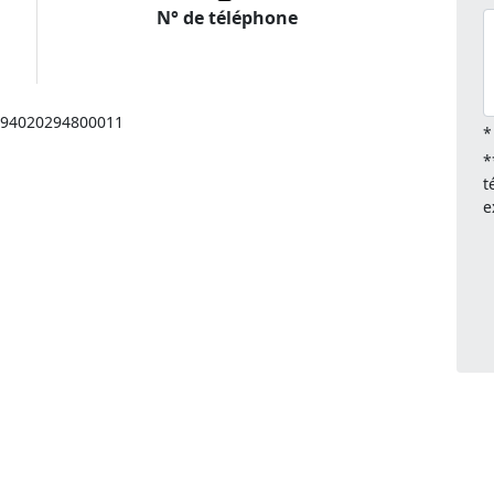
N° de téléphone
: 94020294800011
*
*
t
e