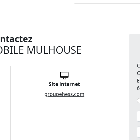
ntactez
OBILE MULHOUSE
C
C
E
Site internet
6
groupehess.com