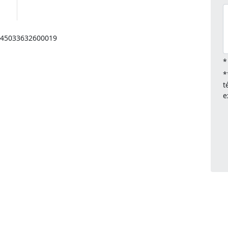
: 45033632600019
*
*
t
e