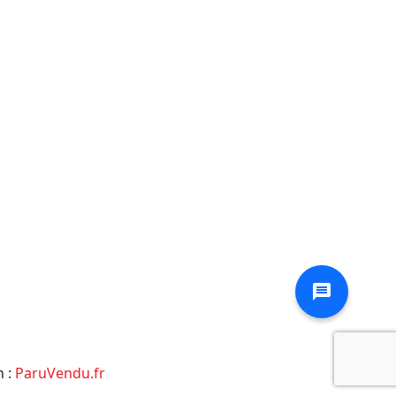
message
n :
ParuVendu.fr