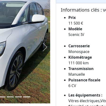
Informations clés :
Prix
11 500 €
Modèle
Scenic IV
Carrosserie
Next
Monospace
Kilométrage
111 000 km
Transmission
Manuelle
Puissance fiscale
6 CV
Les équipements :
Vitres électriques,Vit