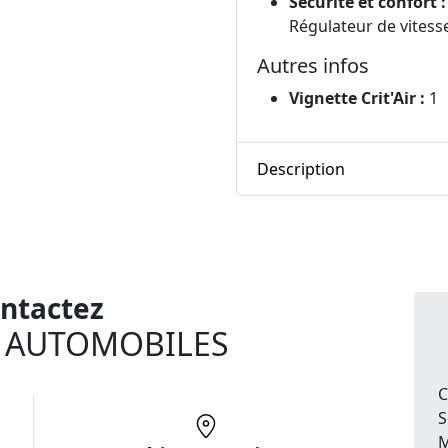
Sécurité et confort :
Régulateur de vitess
Autres infos
Vignette Crit'Air :
1
Description
ntactez
 AUTOMOBILES
C
S
M