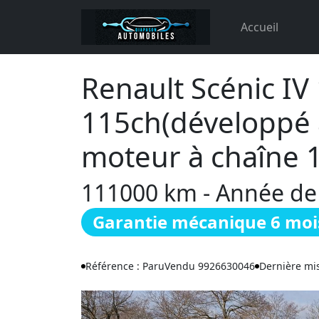
Accueil
Renault Scénic IV 
115ch(développé 
moteur à chaîne 
111000 km - Année de c
Garantie mécanique 6 moi
Référence : ParuVendu 9926630046
Dernière mis