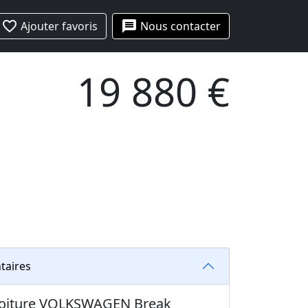
favorite_border
message
Ajouter favoris
Nous contacter
19 880 €
taires
 voiture VOLKSWAGEN Break