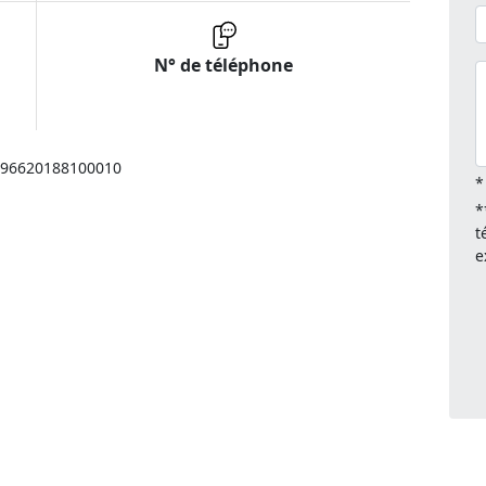
N° de téléphone
: 96620188100010
*
*
t
e