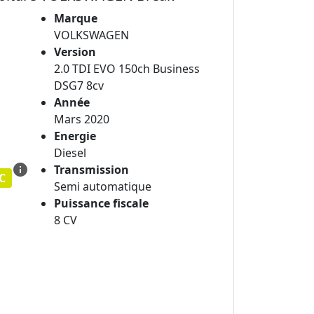
Marque
VOLKSWAGEN
Version
2.0 TDI EVO 150ch Business
DSG7 8cv
Année
Mars 2020
Energie
Diesel
info
Transmission
C
Semi automatique
Puissance fiscale
8 CV