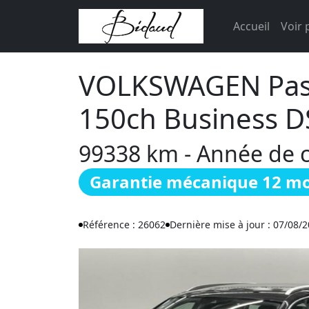
Accueil
Voir 
VOLKSWAGEN Pass
150ch Business D
99338 km - Année de ci
Garantie mécanique 12 mo
Référence : 26062
Dernière mise à jour : 07/08/