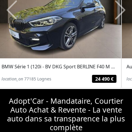
Previous
Next
Audi Q6 (Performance - 306 Design)
55 990 €
location_on
77185 Lognes
Adopt'Car - Mandataire, Courtier
Auto Achat & Revente - La vente
auto dans sa transparence la plus
complète