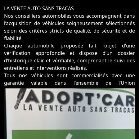
LA VENTE AUTO SANS TRACAS
Nos conseillers automobiles vous accompagnent dans
l’acquisition de véhicules soigneusement sélectionnés
selon des critères stricts de qualité, de sécurité et de
fiabilité.
Chaque automobile proposée fait l’objet d’une
vérification approfondie et dispose d’un dossier
d’historique clair et vérifiable, comprenant le suivi des
entretiens et interventions réalisés.
Tous nos véhicules sont commercialisés avec une
garantie valable dans l’ensemble de l’Union
européenne, afin de vous offrir une protection
optimale et une totale tranquillité d’esprit.
Pour simplifier votre projet automobile et vous garantir
une expérience fluide et maîtrisée, nous proposons
une offre de services complémentaires sur mesure :
- Recherche personnalisée de votre véhicule, selon vos
critères précis (budget, motorisation, équipements,