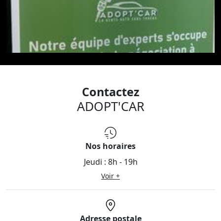
usage)
- Solutions de financement adaptées à votre situation,
rapide et quasi instantanée
- Prise en charge complète des formalités
administratives
- Livraison du véhicule à l’adresse de votre choix, avec
possibilité de présentation à distance avant tout
déplacement
Contactez
- Extensions de garantie pouvant aller jusqu’à 60 mois
ADOPT'CAR
Pour toutes informations, n'hésitez pas à nous
contacter.
Nos horaires
Jeudi :
8h - 19h
Voir +
Adresse postale