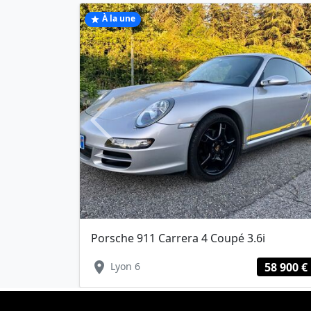
À la une
star
Previous
Porsche 911 Carrera 4 Coupé 3.6i
location_on
Lyon 6
58 900 €