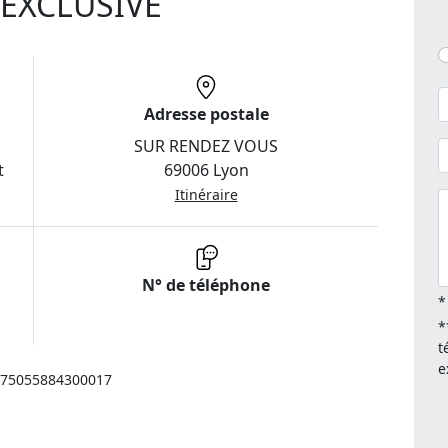
EXCLUSIVE
Adresse postale
SUR RENDEZ VOUS
t
69006 Lyon
Itinéraire
N° de téléphone
*
*
t
e
: 75055884300017