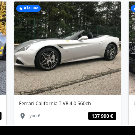
À la une
star
s
Ferrari California T V8 4.0 560ch
location_on
lo
Lyon 6
137 990 €