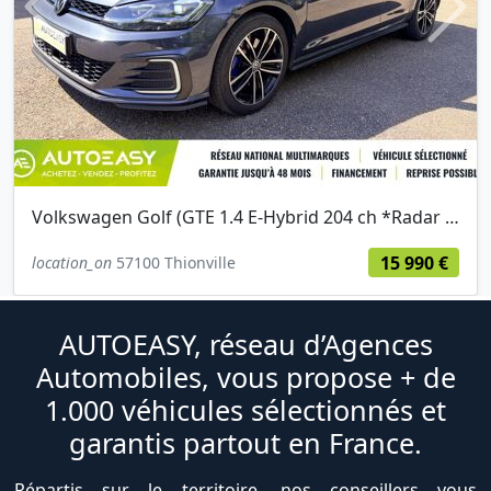
Previous
Next
Volkswagen Golf (GTE 1.4 E-Hybrid 204 ch *Radar Av et Ar*Caméra de recul*Entr)
15 990 €
location_on
57100 Thionville
AUTOEASY, réseau d’Agences
Automobiles, vous propose + de
1.000 véhicules sélectionnés et
garantis partout en France.
Répartis sur le territoire, nos conseillers vous