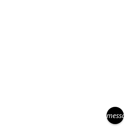
Un garage au top du top !!!
Autonova78
"Achat vente, reprise de véhicules d’occasion
AutoNova78 vous accompagnent dans tous le
processus d’achat de votre véhicule d’occasion
disponible, n’hésitez pas à nous appeler pour plus
d’informations.
messa