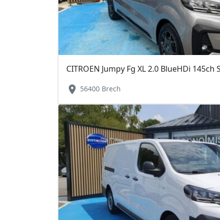
CITROEN Jumpy Fg XL 2.0 BlueHDi 145ch 
location_on
56400 Brech