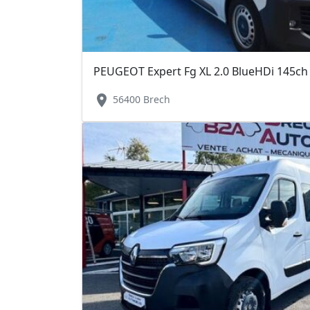
PEUGEOT Expert Fg XL 2.0 BlueHDi 145ch
location_on
56400 Brech