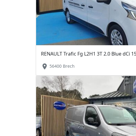
RENAULT Trafic Fg L2H1 3T 2.0 Blue dCi 
location_on
56400 Brech