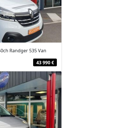
150ch Randger 535 Van
43 990 €