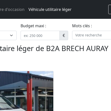
re d'occasion
Véhicule utilitaire léger
Budget maxi :
Mots clés :
€
litaire léger de B2A BRECH AURAY