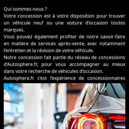
Qui sommes-nous ?
Votre concession est à votre disposition pour trouver
un véhicule neuf ou une voiture d’occasion toutes
marques.
Vous pouvez également profiter de notre savoir-faire
en matière de services après-vente, avec notamment
l’entretien et la révision de votre véhicule.
Notre concession fait partie du réseau de concessions
d’Autosphere.fr, pour vous accompagner au mieux
dans votre recherche de véhicules d’occasion.
Autosphere.fr c’est l’expérience de concessionnaires
reconnus parmi un réseau de 250 concessions, avec
plus de 14 000 voitures dans toute la France.
Plus qu’une voiture d’occasion en parfait état et
garantie, Autosphere.fr vous accompagne dans le
financement de votre auto comme dans la reprise de
votre ancien véhicule.
Surtout, nos véhicules révisés et immédiatement