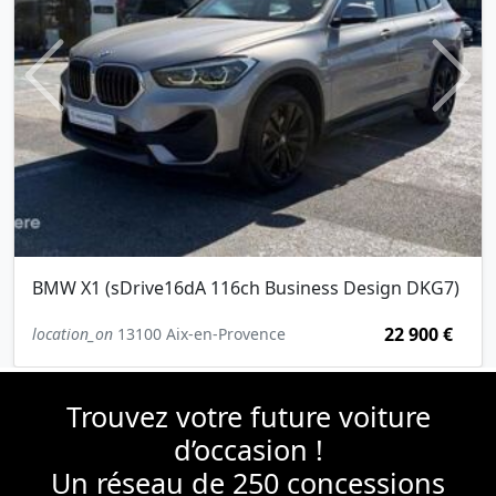
Previous
Next
BMW X1 (sDrive16dA 116ch Business Design DKG7)
22 900 €
location_on
13100 Aix-en-Provence
Trouvez votre future voiture
d’occasion !
Un réseau de 250 concessions