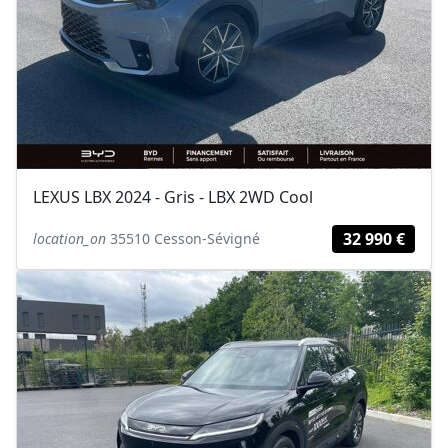
LEXUS LBX 2024 - Gris - LBX 2WD Cool
32 990 €
location_on
35510 Cesson-Sévigné