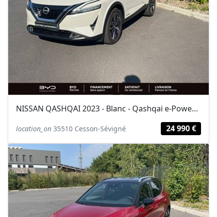
NISSAN QASHQAI 2023 - Blanc - Qashqai e-Power 190 ch Tekna+
24 990 €
location_on
35510 Cesson-Sévigné