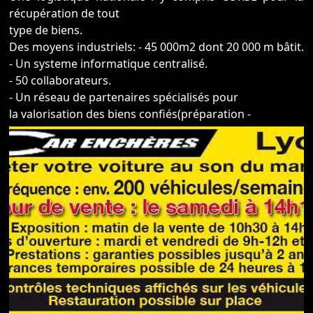
récupération de tout
type de biens.
Des moyens industriels: - 45 000m2 dont 20 000 m bâtit.
- Un systeme informatique centralisé.
- 50 collaborateurs.
- Un réseau de partenaires spécialisés pour
la valorisation des biens confiés(préparation -
controles techniques – garanties-assurances…).
La rapidité : 12 ventes aux enchères par mois.
Le volume : 2400 véhicules et materiels présentés par
mois
La confiance : SVV agrée n°2003-479 - 2.000.000€ de
garantie financiere.