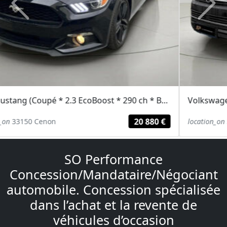
Previous
Next
Volkswagen MULTIVAN (T6 Highline 2.0 BiTDI 204 ch DSG * ACC * DCC *...
29 489 €
location_on
33150 Cenon
SO Performance
Concession/Mandataire/Négociant
automobile. Concession spécialisée
dans l’achat et la revente de
véhicules d’occasion