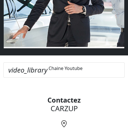
solides, votre banquier aura du mal à y croire !
07 61 20 56 87
04 65 84 42 34
contact@soperformance.fr
video_library
Chaine Youtube
Contactez
CARZUP