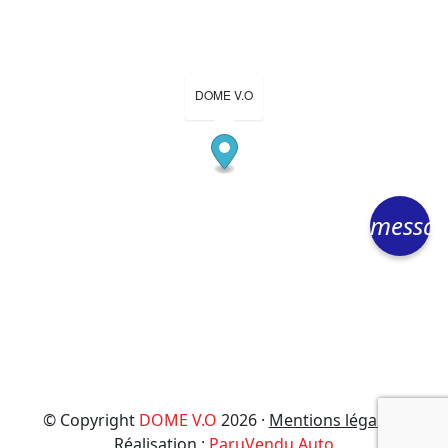
DOME V.O
messa
© Copyright
DOME V.O
2026 ·
Mentions légales
·
Réalisation :
ParuVendu Auto