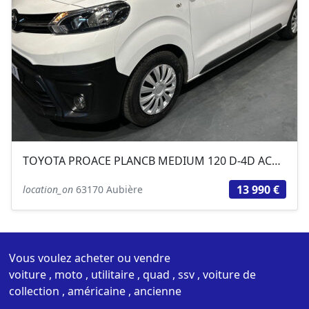
TOYOTA PROACE PLANCB MEDIUM 120 D-4D ACTIVE
13 990 €
location_on
63170 Aubière
Vous voulez acheter ou vendre
voiture , moto , utilitaire , quad , ssv , voiture de
collection , américaine , ancienne