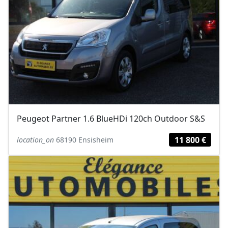
Peugeot Partner 1.6 BlueHDi 120ch Outdoor S&S
11 800 €
location_on
68190 Ensisheim