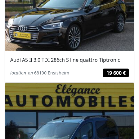
Audi A5 II 3.0 TDI 286ch S line quattro Tiptronic
19 600 €
location_on
68190 Ensisheim