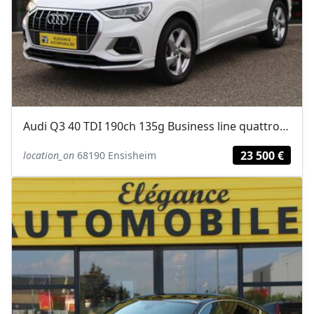
Audi Q3 40 TDI 190ch 135g Business line quattro S tronic 7
23 500 €
location_on
68190 Ensisheim