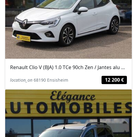
Renault Clio V (BJA) 1.0 TCe 90ch Zen / Jantes alu 17''
12 200 €
location_on
68190 Ensisheim