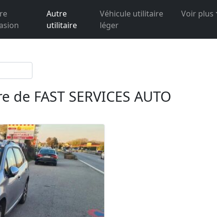
re
Autre
Véhicule utilitaire
Voir plus
asion
utilitaire
léger
aire de FAST SERVICES AUTO