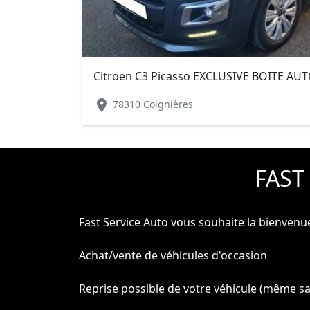
Citroen C3 Picasso EXCLUSIVE BOITE A
location_on
78310 Coignières
FAST
Fast Service Auto vous souhaite la bienvenu
Achat/vente de véhicules d'occasion
Reprise possible de votre véhicule (même s