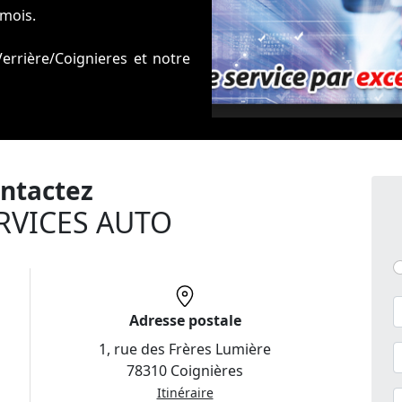
 mois.
Verrière/Coignieres et notre
 en injection DIESEL COMMON
ées.
ntactez
RVICES AUTO
Adresse postale
1, rue des Frères Lumière
78310 Coignières
Itinéraire