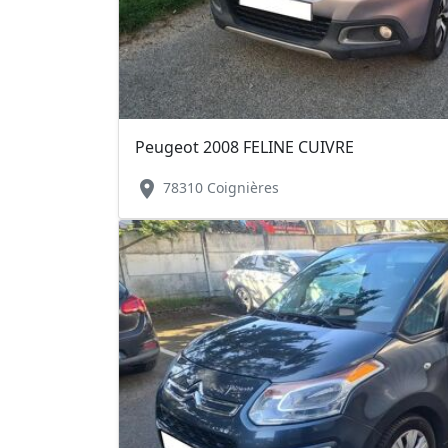
Peugeot 2008 FELINE CUIVRE
location_on
78310 Coignières