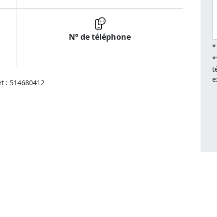
N° de téléphone
*
*
t
e
et : 514680412