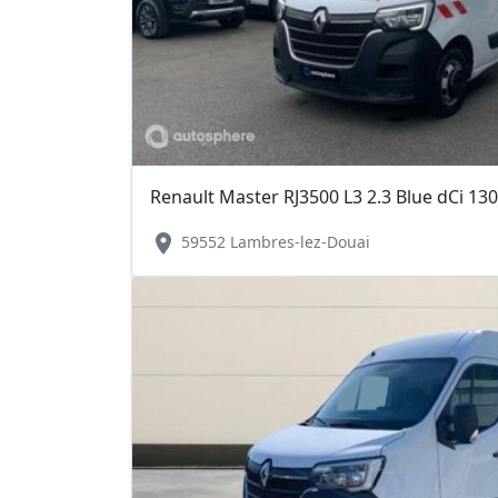
Renault Master RJ3500 L3 2.3 Blue dCi 13
location_on
59552 Lambres-lez-Douai