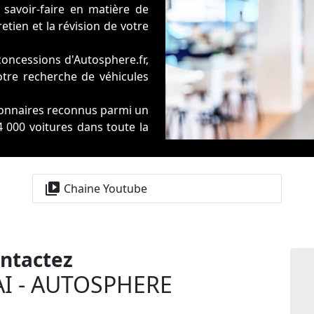
savoir-faire en matière de
tien et la révision de votre
concessions d'Autosphere.fr,
re recherche de véhicules
sionnaires reconnus parmi un
 000 voitures dans toute la
at et garantie, Autosphere.fr
 votre auto comme dans la
video_library
Chaine Youtube
iatement disponibles sont
ntactez
I - AUTOSPHERE