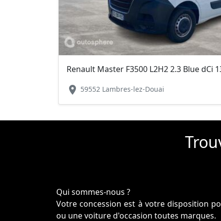
Renault Master F3500 L2H2 2.3 Blue dCi 
location_on
59552 Lambres-lez-Douai
Trouv
Qui sommes-nous ?
Votre concession est à votre disposition p
ou une voiture d'occasion toutes marques.