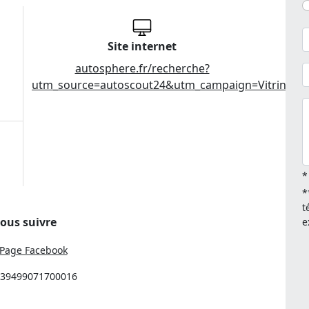
Site internet
autosphere.fr/recherche?
utm_source=autoscout24&utm_campaign=Vitrines
*
*
t
ous suivre
e
Page Facebook
: 39499071700016