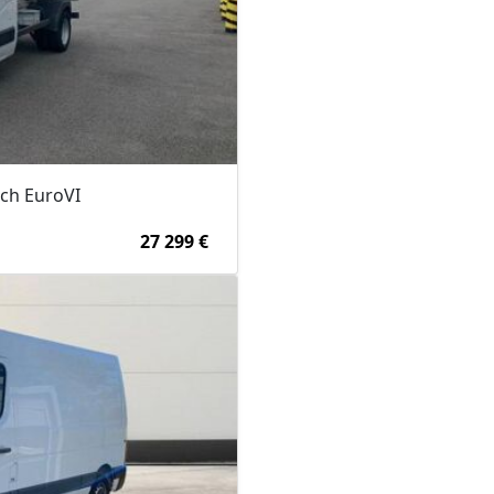
0ch EuroVI
27 299 €