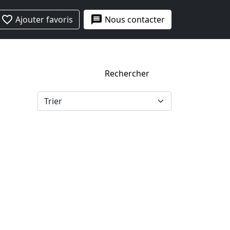
favorite_border
message
Ajouter favoris
Nous contacter
Rechercher