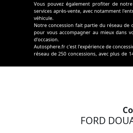
Vous pouvez également profiter de notre 
services après-vente, avec notamment l'entre
véhicule.
Notre concession fait partie du réseau de 
pour vous accompagner au mieux dans vot
d'occasion.
Autosphere.fr c'est l'expérience de conces
réseau de 250 concessions, avec plus de 14
France.
Plus qu'une voiture d'occasion en parfait ét
vous accompagne dans le financement de
reprise de votre ancien véhicule.
Surtout, nos véhicules révisés et imméd
garantis satisfait ou remboursé !
Co
FORD DOUA