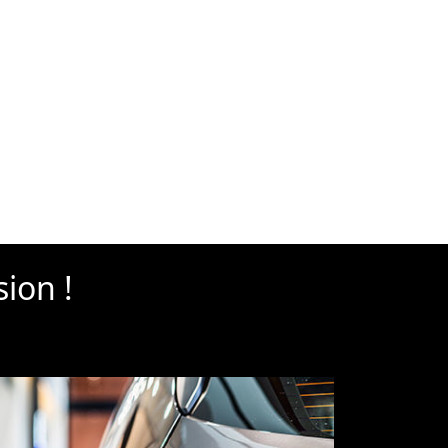
sion !