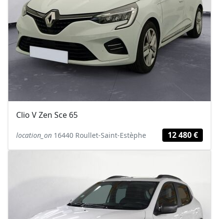
Clio V Zen Sce 65
12 480 €
location_on
16440 Roullet-Saint-Estèphe