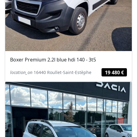
Boxer Premium 2.2l blue hdi 140 - 3t5
19 480 €
location_on
16440 Roullet-Saint-Estèphe