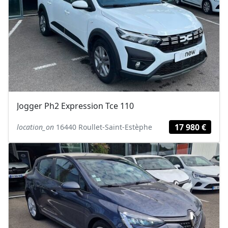
Jogger Ph2 Expression Tce 110
17 980 €
location_on
16440 Roullet-Saint-Estèphe