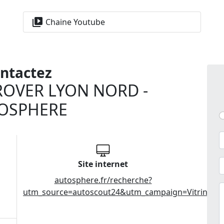
at et garantie, Autosphere.fr
 votre auto comme dans la
video_library
Chaine Youtube
iatement disponibles sont
ntactez
ROVER LYON NORD -
OSPHERE
Site internet
autosphere.fr/recherche?
utm_source=autoscout24&utm_campaign=Vitrines