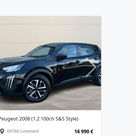
Next
eugeot 2008 (1.2 100ch S&S Style)
ion_on
location_on
69760 Limonest
16 990 €
69760 Limo