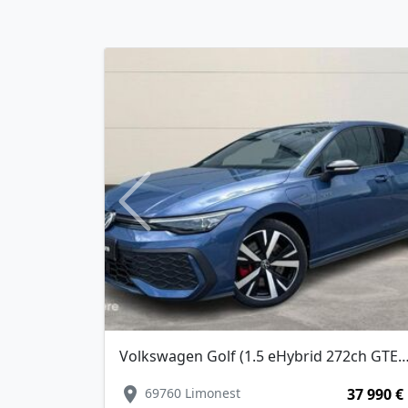
Previous
Volkswagen Golf (1.5 eHybrid 272ch GTE DSG6)
location_on
69760 Limonest
37 990 €