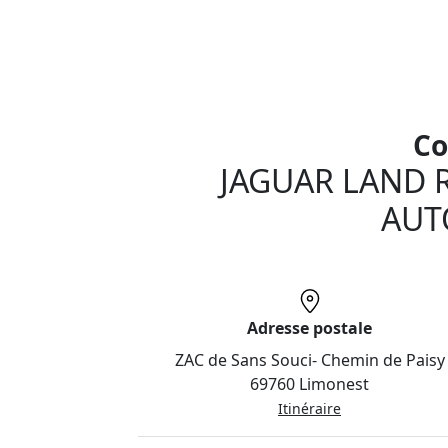
Plus qu'une voiture d'occasion en parfait ét
vous accompagne dans le financement de
reprise de votre ancien véhicule.
Surtout, nos véhicules révisés et imméd
garantis satisfait ou remboursé !
Co
JAGUAR LAND 
AUT
Adresse postale
ZAC de Sans Souci- Chemin de Paisy
69760 Limonest
Itinéraire