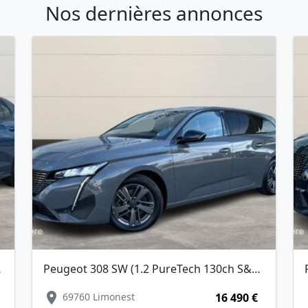
Nos dernières annonces
Peugeot 308 SW (1.2 PureTech 130ch S&S Allure)
P
location_on
locat
69760 Limonest
16 490 €