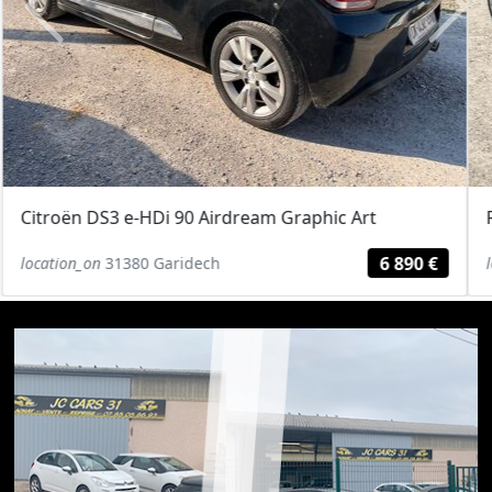
Previous
Next
Renault Clio 1.5 dCi 85 eco2 Extrême Foncée Clim
4 290 €
location_on
31380 Garidech