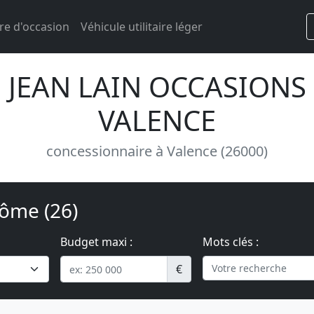
re d'occasion
Véhicule utilitaire léger
JEAN LAIN OCCASIONS
VALENCE
concessionnaire à Valence (26000)
ôme (26)
Budget maxi :
Mots clés :
€