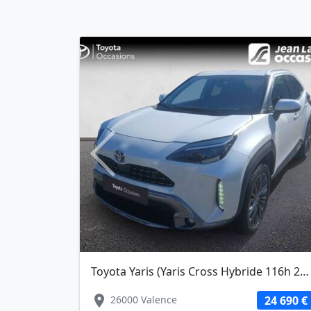
Previous
Toyota Yaris (Yaris Cross Hybride 116h 2WD Trail)
location_on
26000 Valence
24 690 €