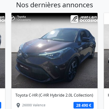
Nos dernières annonces
Toyota C-HR (C-HR Hybride 2.0L Collection)
location_on
loc
26000 Valence
28 490 €