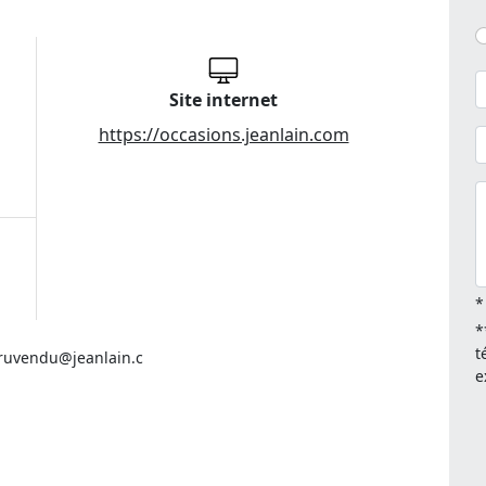
Site internet
https://occasions.jeanlain.com
*
*
t
aruvendu@jeanlain.c
e