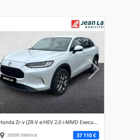
Next
Honda Zr-v (ZR-V e:HEV 2.0 i-MMD Executive)
ation_on
location_on
26000 Valence
37 110 €
26000 Val