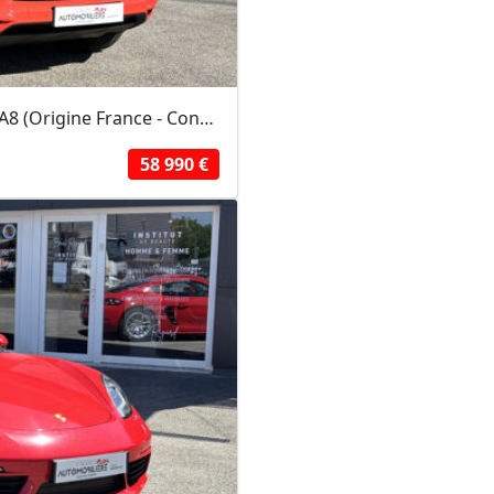
Porsche Cayenne III COUPE 3.0 V6 340 BVA8 (Origine France - Configuration rare)
58 990 €