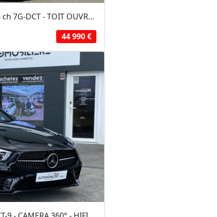
Mercedes Classe CLA 35 AMG 4MATIC 306 ch 7G-DCT - TOIT OUVRANT - CARPLAY -...
44 990 €
Mercedes Classe CLS 300D AMG LINE+ DCT-9 - CAMERA 360° - HIFI BURMESTER