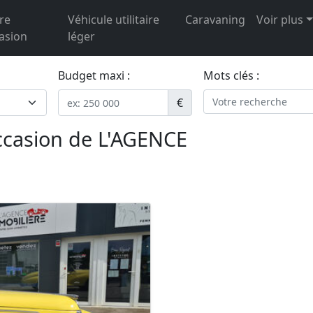
re
Véhicule utilitaire
Caravaning
Voir plus
asion
léger
Budget maxi :
Mots clés :
€
ccasion de L'AGENCE