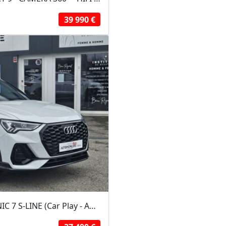
39 990 €
Audi Q3 Sportback 35 TFSI 150 CH S TRONIC 7 S-LINE (Car Play - Android Auto /...