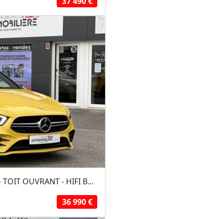
37 490 €
Mercedes Classe A A35 AMG 306 4MATIC - TOIT OUVRANT - HIFI BURMESTER
36 990 €