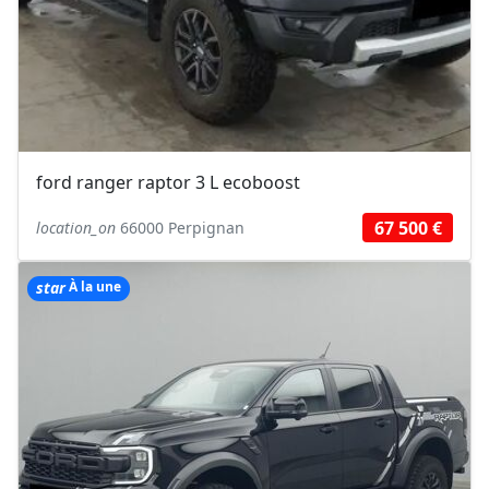
ford ranger raptor 3 L ecoboost
67 500 €
location_on
66000 Perpignan
star
À la une