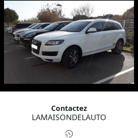
PROSPECTIONS. VOUS CRAIGNEZ DE MANQUER
D'ARGUMENTS FACE A UN
VENDEUR TRÈS OFFENSIF.
VOUS POUVEZ FAIRE APPEL A NOUS, CONSULTANT EN
ACHAT
AUTOMOBILE.
NOUS POUVONS GARANTIR VOTRE NOUVELLE
VOITURE D'OCCASION,
POUR UN ACHAT EN TOUTE SÉRÉNITÉ.
LA MAISON DE L'AUTO 34
Contactez
LAMAISONDELAUTO