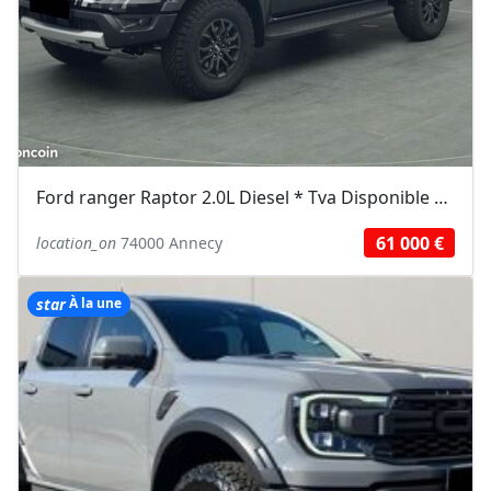
Ford ranger Raptor 2.0L Diesel * Tva Disponible * Garantie * Prix ttc /
61 000 €
location_on
74000 Annecy
star
À la une