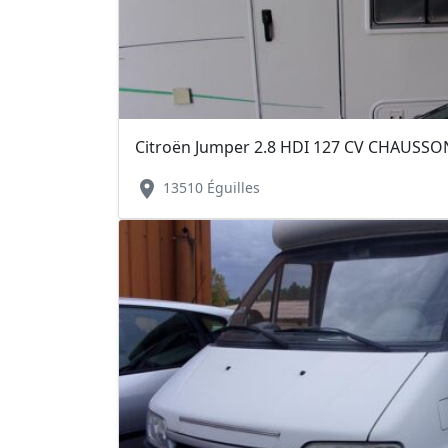
Citroën Jumper 2.8 HDI 127 CV CHAUSS
location_on
13510 Éguilles