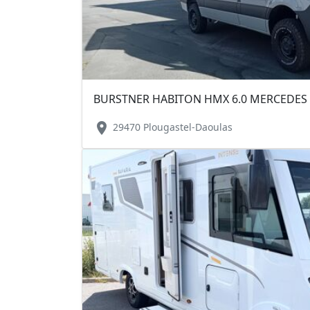
BURSTNER HABITON HMX 6.0 MERCEDES S
location_on
29470 Plougastel-Daoulas