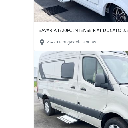
BAVARIA I720FC INTENSE FIAT DUCATO 2.
location_on
29470 Plougastel-Daoulas