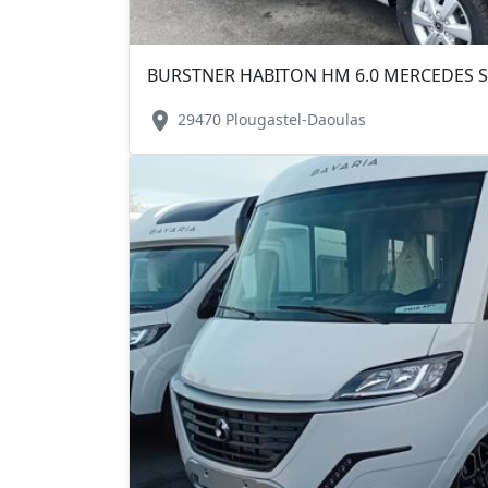
BURSTNER HABITON HM 6.0 MERCEDES SP
location_on
29470 Plougastel-Daoulas