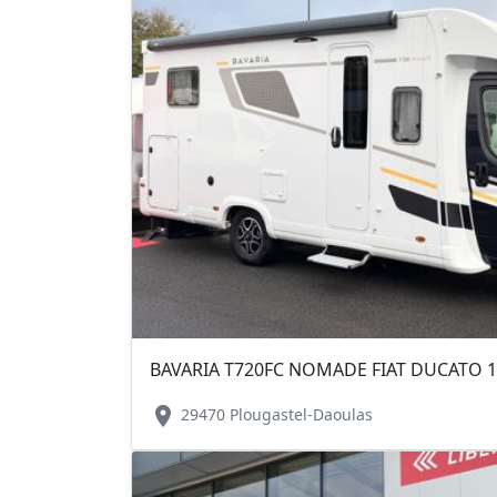
BAVARIA T720FC NOMADE FIAT DUCATO 1
location_on
29470 Plougastel-Daoulas