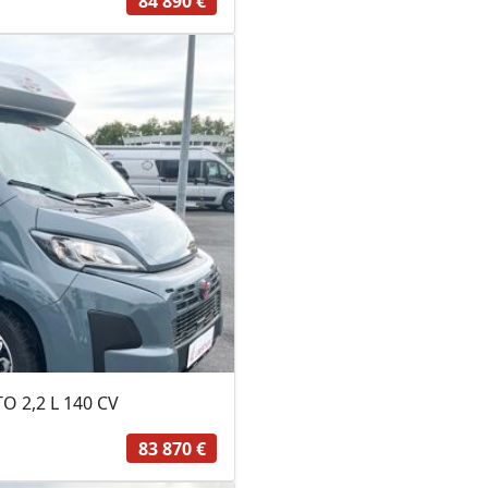
84 890 €
O 2,2 L 140 CV
83 870 €