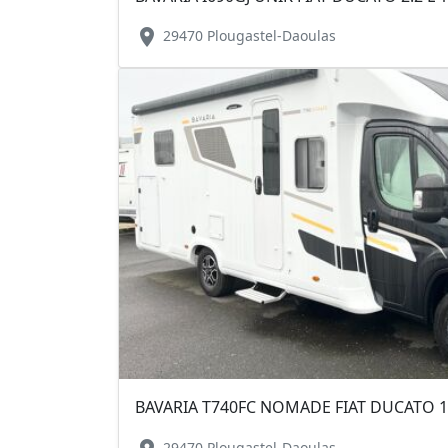
location_on
29470 Plougastel-Daoulas
BAVARIA T740FC NOMADE FIAT DUCATO 1
29470 Plougastel-Daoulas