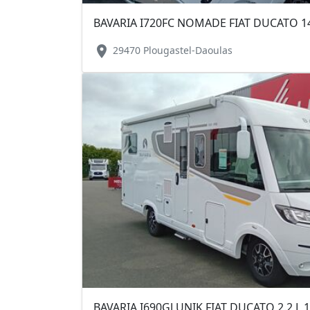
BAVARIA I720FC NOMADE FIAT DUCATO 14
location_on
29470 Plougastel-Daoulas
BAVARIA I690GJ UNIK FIAT DUCATO 2.2 L 