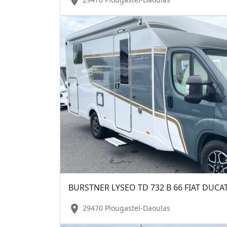
location_on
BURSTNER LYSEO TD 732 B 66 FIAT DUCAT
location_on
29470 Plougastel-Daoulas