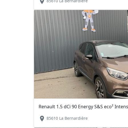
location_on
85610 La Bernardière
Renault 1.5 dCi 90 Energy S&S eco² Inte
location_on
85610 La Bernardière