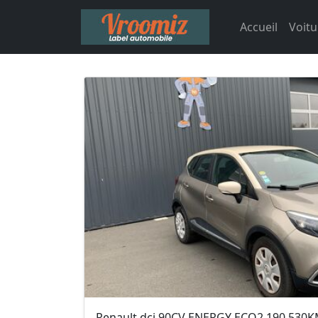
Accueil
Voitu
Renault dci 90CV ENERGY ECO2 190.530K