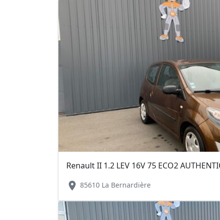
Renault II 1.2 LEV 16V 75 ECO2 AUTHEN
location_on
85610 La Bernardière