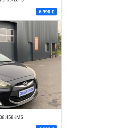
6 990 €
108.458KMS