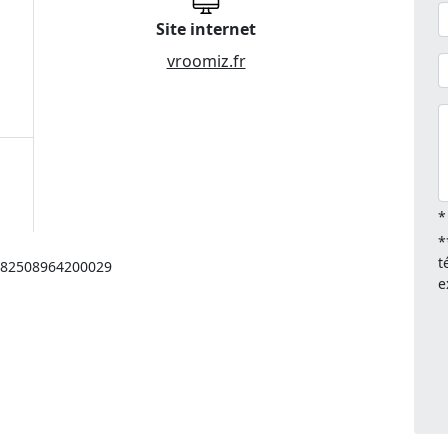
Site internet
vroomiz.fr
*
*
t
: 82508964200029
e