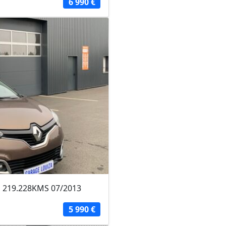
6 990 €
ns 219.228KMS 07/2013
5 990 €