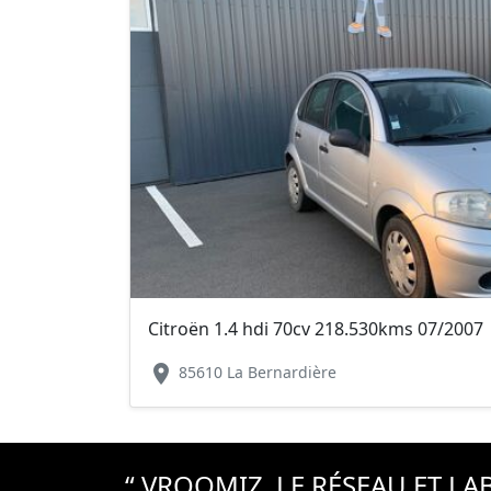
Citroën 1.4 hdi 70cv 218.530kms 07/2007
location_on
85610 La Bernardière
“ VROOMIZ, LE RÉSEAU ET L