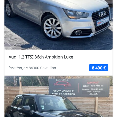
Audi 1.2 TFSI 86ch Ambition Luxe
8 490 €
location_on
84300 Cavaillon