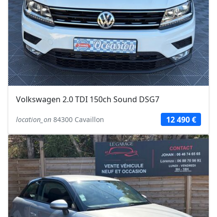
Volkswagen 2.0 TDI 150ch Sound DSG7
12 490 €
location_on
84300 Cavaillon