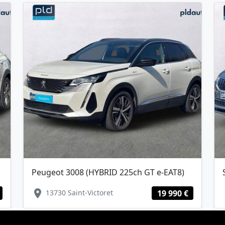
Peugeot 3008 (HYBRID 225ch GT e-EAT8)
location_on
lo
13730 Saint-Victoret
19 990 €