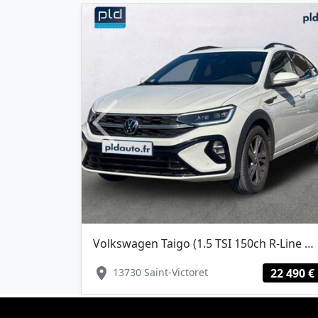
Previous
Volkswagen Taigo (1.5 TSI 150ch R-Line DSG7)
location_on
13730 Saint-Victoret
22 490 €