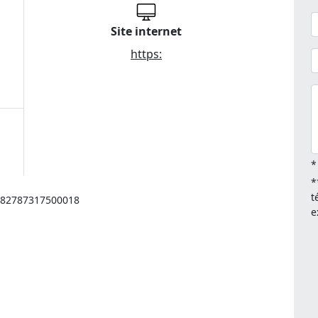
Site internet
https:
*
*
t
: 82787317500018
e