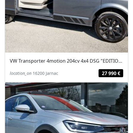
VW Transporter 4motion 204cv 4x4 DSG "EDITION 30" procab 5 places, 2 portes...
27 990 €
location_on
16200 Jarnac