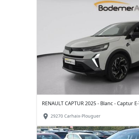
location_on
29270 Carhaix-Plouguer