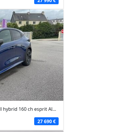
27 990 €
RENAULT CLIO 2026 - RQH - Clio E-Tech full hybrid 160 ch esprit Alpine
27 690 €