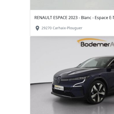
RENAULT ESPACE 2023 - Blanc - Espace E-T
location_on
29270 Carhaix-Plouguer