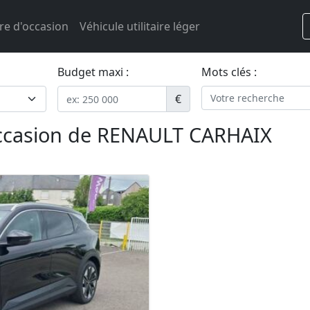
re d'occasion
Véhicule utilitaire léger
Budget maxi :
Mots clés :
€
occasion de RENAULT CARHAIX