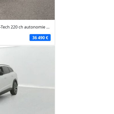
RENAULT MÉGANE 2026 - YUY - Megane E-Tech 220 ch autonomie confort esprit Alpine
36 490 €