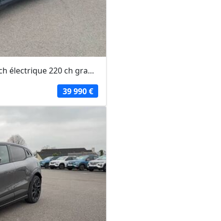
RENAULT SCENIC 2026 - Noir - Scenic E-Tech électrique 220 ch grande autonomie...
39 990 €