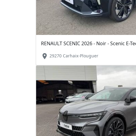
location_on
29270 Carhaix-Plouguer