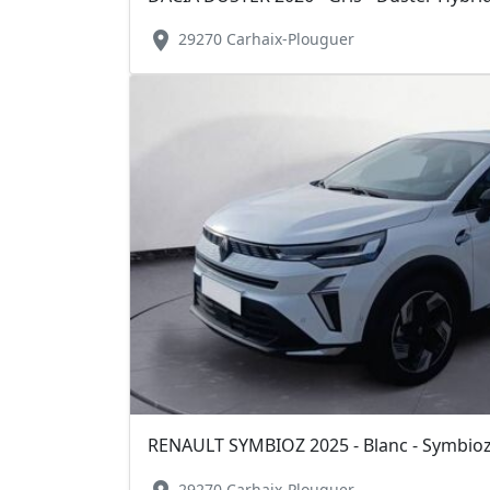
location_on
29270 Carhaix-Plouguer
29270 Carhaix-Plouguer