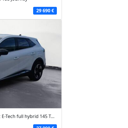
29 690 €
RENAULT SYMBIOZ 2025 - Blanc - Symbioz E-Tech full hybrid 145 Techno