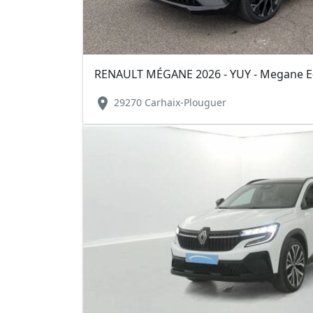
location_on
29270 Carhaix-Plouguer