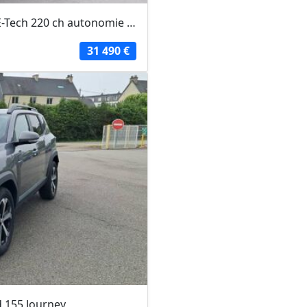
RENAULT MÉGANE 2025 - Bleu - Megane E-Tech 220 ch autonomie confort GSR2 Techno
31 490 €
d 155 Journey