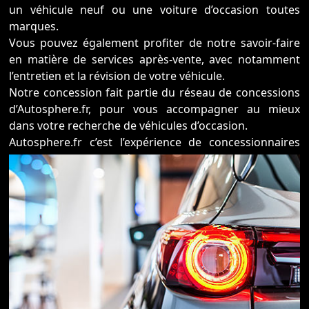
un véhicule neuf ou une voiture d’occasion toutes
marques.
Vous pouvez également profiter de notre savoir-faire
en matière de services après-vente, avec notamment
l’entretien et la révision de votre véhicule.
Notre concession fait partie du réseau de concessions
d’Autosphere.fr, pour vous accompagner au mieux
dans votre recherche de véhicules d’occasion.
Autosphere.fr c’est l’expérience de concessionnaires
reconnus parmi un réseau de 250 concessions, avec
plus de 14 000 voitures dans toute la France.
Plus qu’une voiture d’occasion en parfait état et
garantie, Autosphere.fr vous accompagne dans le
financement de votre auto comme dans la reprise de
votre ancien véhicule.
Surtout, nos véhicules révisés et immédiatement
disponibles sont garantis satisfait ou remboursé !