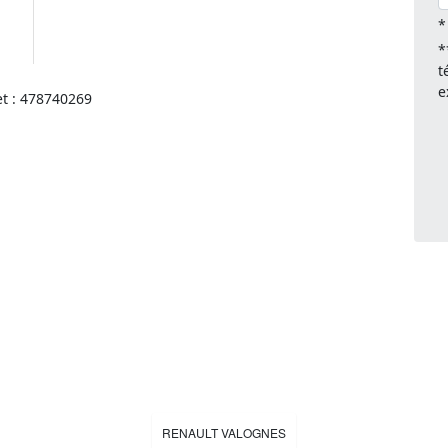
*
*
t
e
et : 478740269
RENAULT VALOGNES