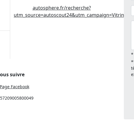
autosphere.fr/recherche?
utm_source=autoscout24&utm_campaign=Vitrines
*
*
t
ous suivre
e
Page Facebook
: 57209005800049