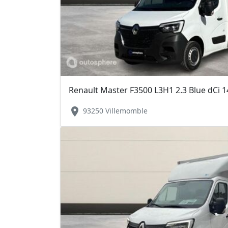
Renault Master F3500 L3H1 2.3 Blue dCi 
location_on
93250 Villemomble