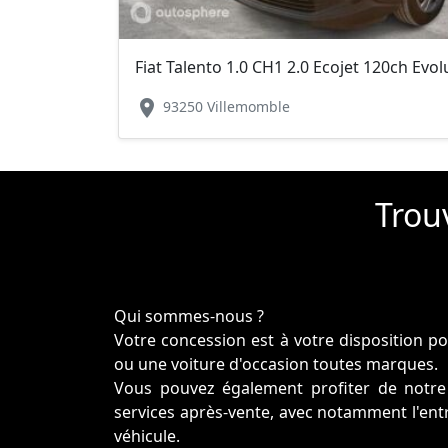
Fiat Talento 1.0 CH1 2.0 Ecojet 120ch Evo
location_on
93250 Villemomble
Trouv
Qui sommes-nous ?
Votre concession est à votre disposition p
ou une voiture d'occasion toutes marques.
Vous pouvez également profiter de notre 
services après-vente, avec notamment l'entre
véhicule.