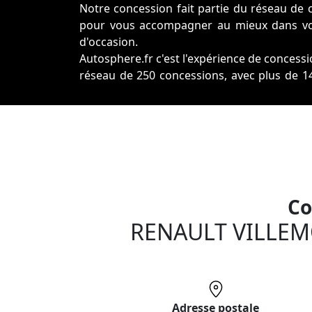
Notre concession fait partie du réseau de 
pour vous accompagner au mieux dans vot
d'occasion.
Autosphere.fr c'est l'expérience de conces
réseau de 250 concessions, avec plus de 14
France.
Plus qu'une voiture d'occasion en parfait ét
vous accompagne dans le financement de
reprise de votre ancien véhicule.
Surtout, nos véhicules révisés et imméd
garantis satisfait ou remboursé !
Co
RENAULT VILLEM
Adresse postale