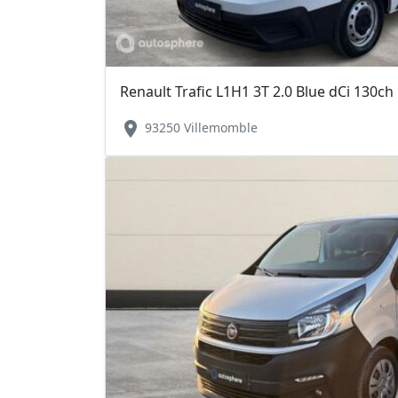
Renault Trafic L1H1 3T 2.0 Blue dCi 130ch
location_on
93250 Villemomble