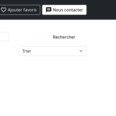
favorite_border
message
Ajouter favoris
Nous contacter
Rechercher