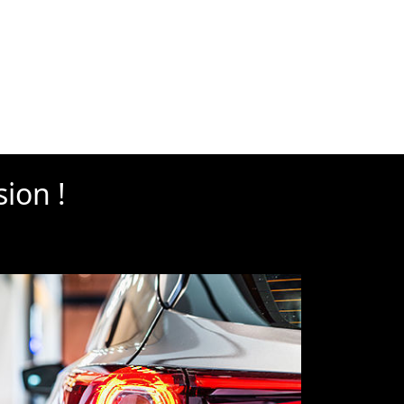
sion !