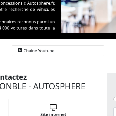
concessions d'Autosphere.fr,
re recherche de véhicules
sionnaires reconnus parmi un
 000 voitures dans toute la
at et garantie, Autosphere.fr
 votre auto comme dans la
video_library
Chaine Youtube
iatement disponibles sont
ntactez
ONBLE - AUTOSPHERE
Site internet