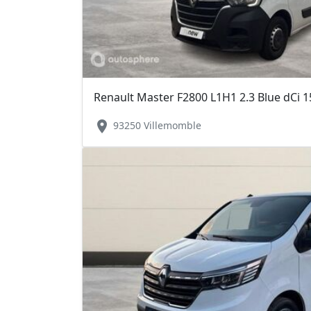
Renault Master F2800 L1H1 2.3 Blue dCi 
location_on
93250 Villemomble