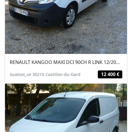
RENAULT KANGOO MAXI DCI 90CH R LINK 12/2018 79800KM 10333.33 HT
12 400 €
location_on
30210 Castillon-du-Gard