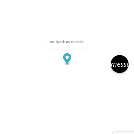
sarl tuech automobile
messa