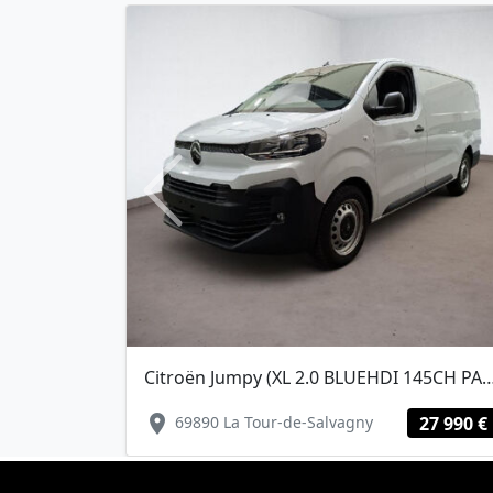
Previous
Citroën Jumpy (XL 2.0 BLUEHDI 145CH PACK PR
location_on
69890 La Tour-de-Salvagny
27 990 €