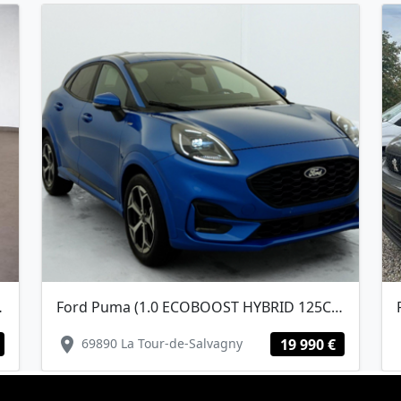
EMIUM CONNECT)
Ford Puma (1.0 ECOBOOST HYBRID 125CH ST-LINE S&S POWERSHIFT)
location_on
lo
69890 La Tour-de-Salvagny
19 990 €