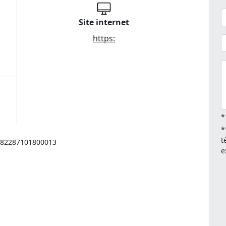
Site internet
https:
*
*
t
: 82287101800013
e