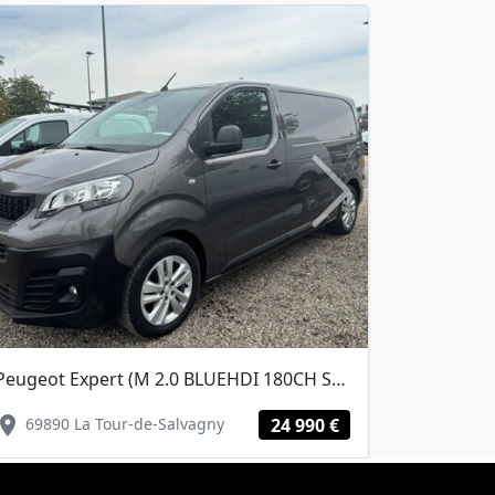
Next
Peugeot Expert (M 2.0 BLUEHDI 180CH S&S EAT8 (CAMERA ATTELAGE))
cation_on
location_on
69890 La Tour-de-Salvagny
24 990 €
69890 La 