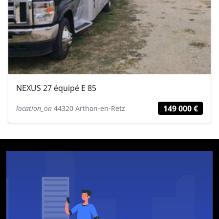
NEXUS 27 équipé E 85
149 000 €
location_on
44320 Arthon-en-Retz