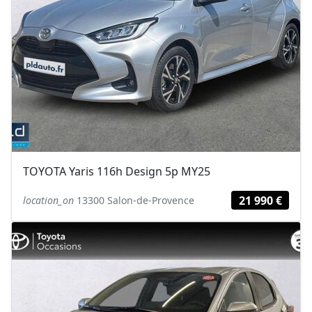
TOYOTA Yaris 116h Design 5p MY25
21 990 €
location_on
13300 Salon-de-Provence