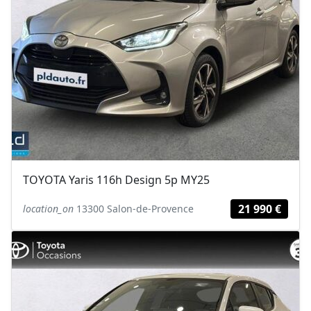
TOYOTA Yaris 116h Design 5p MY25
21 990 €
location_on
13300 Salon-de-Provence