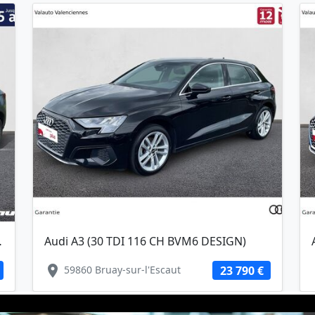
DSG7 LIFE)
Audi A3 (30 TDI 116 CH BVM6 DESIGN)
location_on
lo
59860 Bruay-sur-l'Escaut
23 790 €