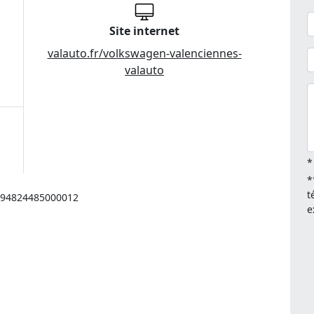
Site internet
valauto.fr/volkswagen-valenciennes-
valauto
*
*
t
: 94824485000012
e